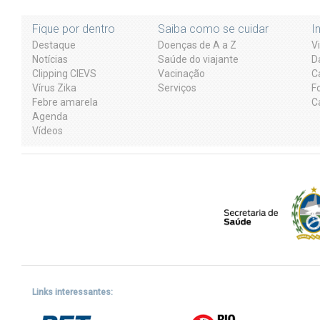
Fique por dentro
Saiba como se cuidar
I
Destaque
Doenças de A a Z
V
Notícias
Saúde do viajante
D
Clipping CIEVS
Vacinação
C
Vírus Zika
Serviços
F
Febre amarela
C
Agenda
Vídeos
Links interessantes: