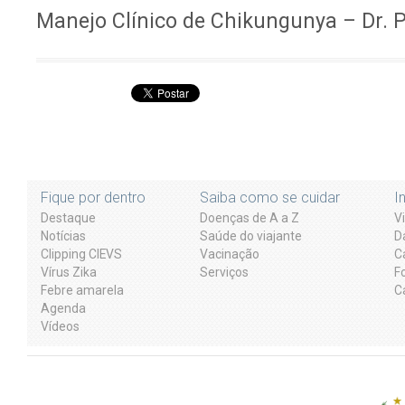
Manejo Clínico de Chikungunya – Dr. P
Fique por dentro
Saiba como se cuidar
I
Destaque
Doenças de A a Z
V
Notícias
Saúde do viajante
D
Clipping CIEVS
Vacinação
C
Vírus Zika
Serviços
F
Febre amarela
C
Agenda
Vídeos