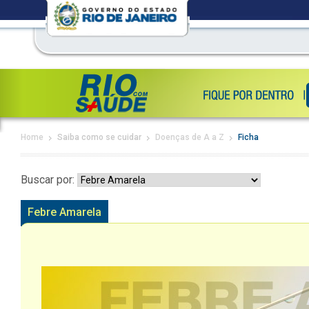
Home
Saiba como se cuidar
Doenças de A a Z
Ficha
Buscar por:
Febre Amarela