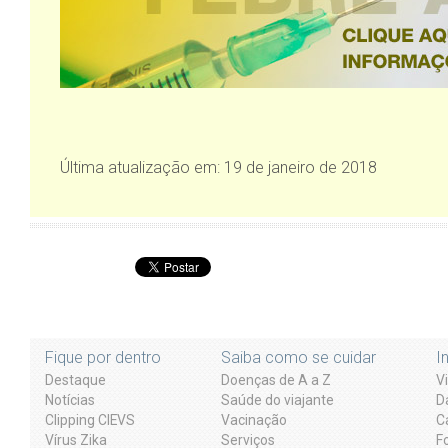
Última atualização em: 19 de janeiro de 2018
Fique por dentro
Saiba como se cuidar
I
Destaque
Doenças de A a Z
V
Notícias
Saúde do viajante
D
Clipping CIEVS
Vacinação
C
Vírus Zika
Serviços
F