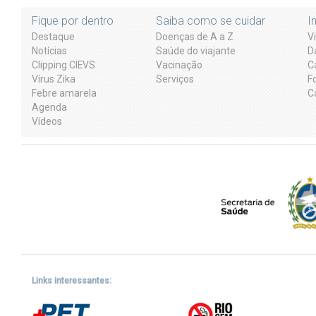
Fique por dentro
Saiba como se cuidar
I
Destaque
Doenças de A a Z
V
Notícias
Saúde do viajante
D
Clipping CIEVS
Vacinação
C
Vírus Zika
Serviços
F
Febre amarela
C
Agenda
Vídeos
Links interessantes: